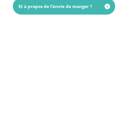
Et à propos de l’envie de manger ?
Connaître le signal de la faim
Permettre de répondre à nos besoins
physiologiques, c’est le premier signal.
Remédiez à votre trouble alimentaire
Chaque personne a des besoins
alimentaires et quantitatifs, apprenez à les
adapter pour une alimentation