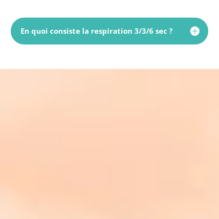
En quoi consiste la respiration 3/3/6 sec ?